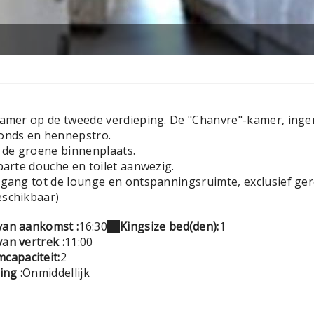
kamer op de tweede verdieping. De "Chanvre"-kamer, inger
onds en hennepstro.
p de groene binnenplaats.
parte douche en toilet aanwezig.
egang tot de lounge en ontspanningsruimte, exclusief ger
schikbaar)
 van aankomst :
16:30
Kingsize bed(den):
1
van vertrek :
11:00
capaciteit:
2
ing :
Onmiddellijk