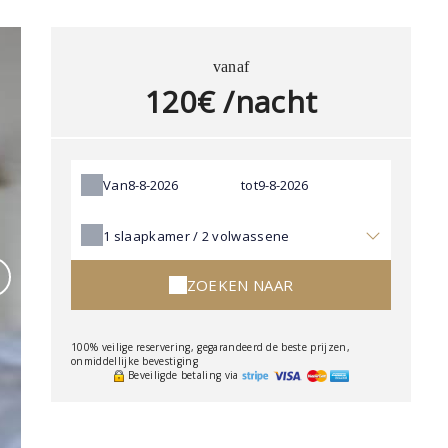
vanaf
120€ /nacht
Van
tot
1
slaapkamer /
2
volwassene
ZOEKEN NAAR
100% veilige reservering, gegarandeerd de beste prijzen,
onmiddellijke bevestiging
Beveiligde betaling via