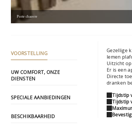
Porte chanvre
Gezellige 
VOORSTELLING
lemen plaf
Uitzicht o
Er is een a
UW COMFORT, ONZE
Directe to
DIENSTEN
dranken be
Tijdstip
SPECIALE AANBIEDINGEN
Tijdstip 
Maximum
Bevestig
BESCHIKBAARHEID