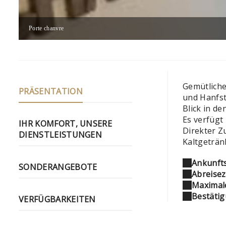
Porte chanvre
Gemütliche
PRÄSENTATION
und Hanfst
Blick in d
Es verfügt
IHR KOMFORT, UNSERE
Direkter Z
DIENSTLEISTUNGEN
Kaltgeträn
Ankunfts
SONDERANGEBOTE
Abreiseze
Maximale
Bestätig
VERFÜGBARKEITEN