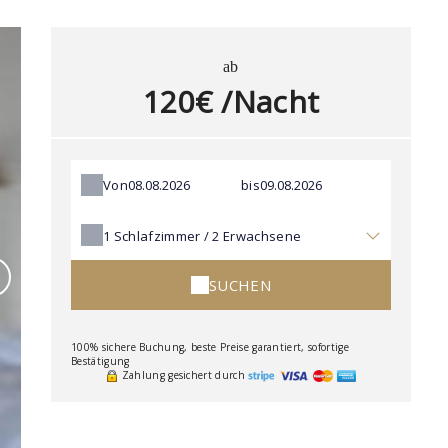
ab
120€ /Nacht
Von
bis
1
Schlafzimmer /
2
Erwachsene
SUCHEN
100% sichere Buchung, beste Preise garantiert, sofortige
Bestätigung
Zahlung gesichert durch