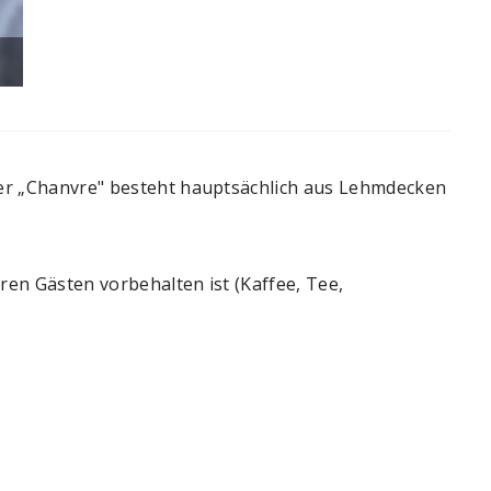
Chante_Pierre_Gesves_03062025_136
er „Chanvre" besteht hauptsächlich aus Lehmdecken
en Gästen vorbehalten ist (Kaffee, Tee,