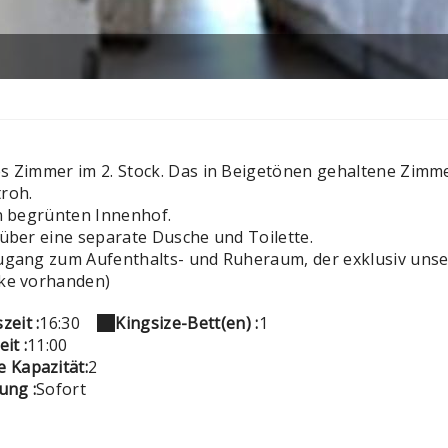
s Zimmer im 2. Stock. Das in Beigetönen gehaltene Zimm
roh.
en begrünten Innenhof.
 über eine separate Dusche und Toilette.
ugang zum Aufenthalts- und Ruheraum, der exklusiv unser
ke vorhanden)
zeit :
16:30
Kingsize-Bett(en) :
1
it :
11:00
 Kapazität:
2
ung :
Sofort