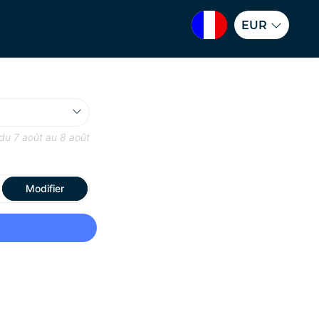
EUR
 du
7 août
au
8 août
Modifier